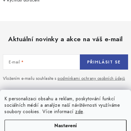
v
+ Rychlost doručeni
k
y
v
ý
p
Aktuální novinky a akce na váš e-mail
i
s
u
E-mail
PŘIHLÁSIT SE
Vložením e-mailu souhlasíte s
podmínkami ochrany osobních údajů
Z
á
Blog
K personalizaci obsahu a reklam, poskytování funkcí
p
sociálních médií a analýze naší návštěvnosti využíváme
a
Jaký terč na šipky vybrat pro začátečníka?
soubory cookies. Více informací
zde
.
Přihlášení
t
í
Historie biliardu
Prihlásenie
Nastavení
Informace