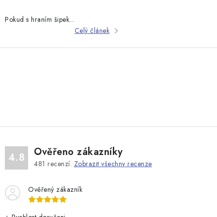
ů
Pokud s hraním šipek...
Celý článek
O
v
l
á
d
Ověřeno zákazníky
a
4.8
481
recenzí.
Zobrazit všechny recenze
c
í
Ověřený zákazník
p
r